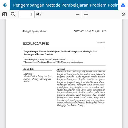
Pengembangan Metode Pembelajaran Problem Posing untuk Meningkatkan Kemampuan Berpikir Analisis