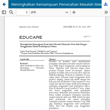
Meningkatkan Kemampuan Pemecahan Masalah Matematis Siswa Smk Dengan Menggunakan Model Pembelajaran Osborn