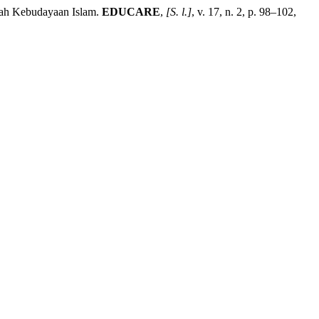
rah Kebudayaan Islam.
EDUCARE
,
[S. l.]
, v. 17, n. 2, p. 98–102,