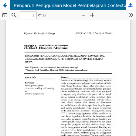
Pengaruh Penggunaan Model Pembelajaran Contextual Teaching And Learning (CTL) Terhadap Aktivitas Belajar Siswa