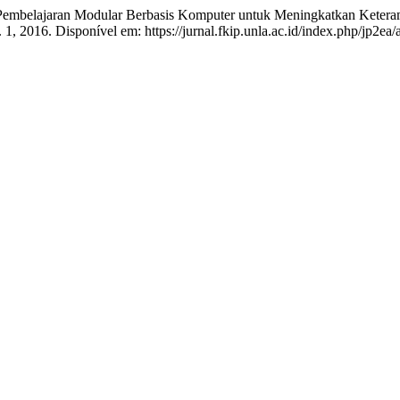
lajaran Modular Berbasis Komputer untuk Meningkatkan Keteramp
 n. 1, 2016. Disponível em: https://jurnal.fkip.unla.ac.id/index.php/jp2e