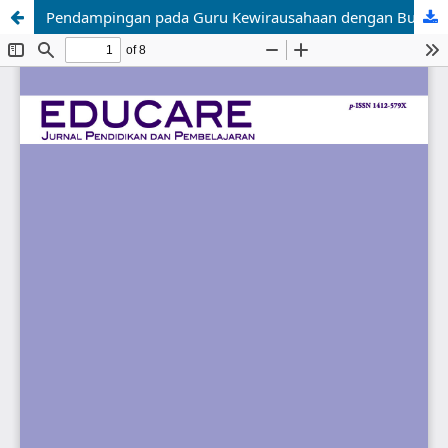
Pendampingan pada Guru Kewirausahaan dengan Business Plan di SMK Bina Warga Bandung