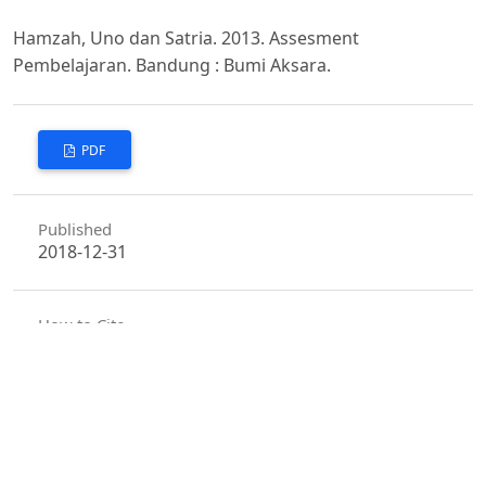
Hamzah, Uno dan Satria. 2013. Assesment
Pembelajaran. Bandung : Bumi Aksara.
PDF
Published
2018-12-31
How to Cite
Zahara, R., Herdhiana, R., & Sritumini, B. A. (2018). Pendampingan
pada Guru Kewirausahaan dengan Business Plan di SMK Bina
Warga Bandung .
EDUCARE
,
16
(2), 17–21. Retrieved from
https://jurnal.fkip.unla.ac.id/index.php/educare/article/view/225
More Citation Formats