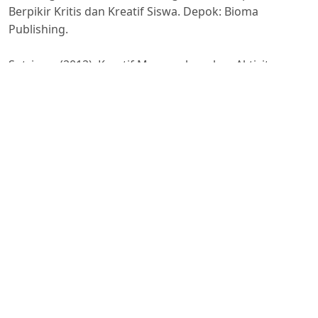
Berpikir Kritis dan Kreatif Siswa. Depok: Bioma
Publishing.
Sutrisno. (2012). Kreatif Mengembangkan Aktivitas
Pembelajaran Berbasis TIK. Jakarta: Referensi.
Wena, Made. (2011). Strategi Pembelajaran Inovatif
Kontemporer. Jakarta: Bumi Aksara.