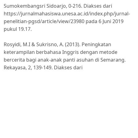
Sumokembangsri Sidoarjo, 0-216. Diakses dari
https://jurnalmahasiswa.unesa.ac.id/index.php/jurnal-
penelitian-pgsd/article/view/23980 pada 6 Juni 2019
pukul 19.17.
Rosyidi, M.I & Sukrisno, A. (2013). Peningkatan
keterampilan berbahasa Inggris dengan metode
bercerita bagi anak-anak panti asuhan di Semarang.
Rekayasa, 2, 139-149. Diakses dari
https://www.google.co.id/url?
sa=t&source=web&rct=j&url=https://journal.unnes.ac
pada 29 Oktober 2018 pukul 17.00
Sudrajat, H.N. & Herlina. (2015). Meningkatkan
pemahaman kosakata bahasa Inggris melalui metode
permainan bingo. Jurnal Ilmiah VISI PPTK PAUDNI,
2,114-121. Diakses dari http://www.google.co.id/url?
sa=t&source=web&rct=j&url=http://journal.unj.acid/