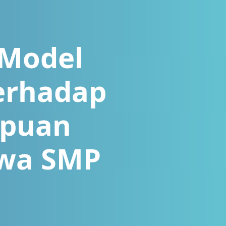
 Model
Terhadap
mpuan
iswa SMP