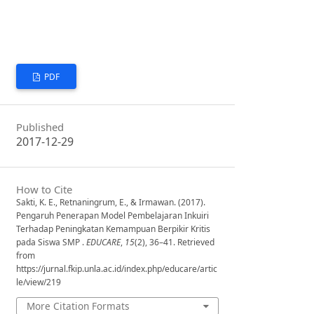
PDF
Published
2017-12-29
How to Cite
Sakti, K. E., Retnaningrum, E., & Irmawan. (2017).
Pengaruh Penerapan Model Pembelajaran Inkuiri
Terhadap Peningkatan Kemampuan Berpikir Kritis
pada Siswa SMP .
EDUCARE
,
15
(2), 36–41. Retrieved
from
https://jurnal.fkip.unla.ac.id/index.php/educare/artic
le/view/219
More Citation Formats