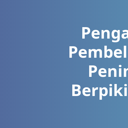
Penga
Pembela
Peni
Berpiki