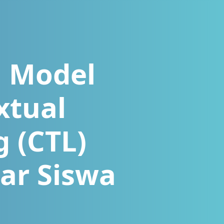
 Model
xtual
 (CTL)
jar Siswa