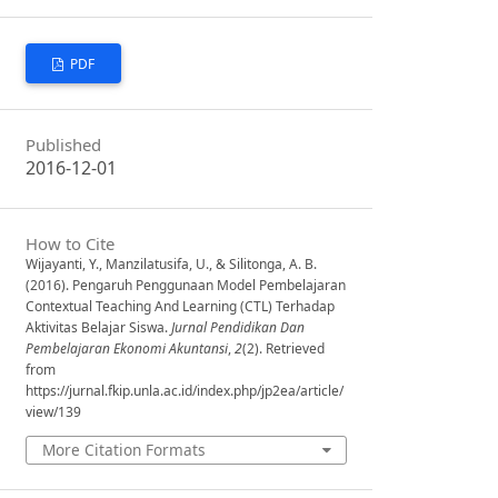
PDF
Published
2016-12-01
How to Cite
Wijayanti, Y., Manzilatusifa, U., & Silitonga, A. B.
(2016). Pengaruh Penggunaan Model Pembelajaran
Contextual Teaching And Learning (CTL) Terhadap
Aktivitas Belajar Siswa.
Jurnal Pendidikan Dan
Pembelajaran Ekonomi Akuntansi
,
2
(2). Retrieved
from
https://jurnal.fkip.unla.ac.id/index.php/jp2ea/article/
view/139
More Citation Formats