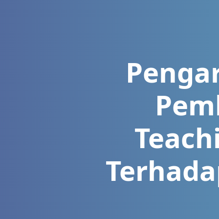
Penga
Pemb
Teach
Terhadap