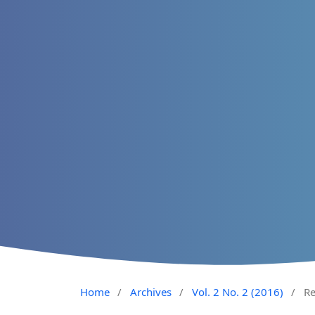
Home
/
Archives
/
Vol. 2 No. 2 (2016)
/
Re