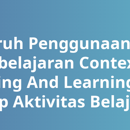
ruh Penggunaan
elajaran Conte
ing And Learning
 Aktivitas Bela