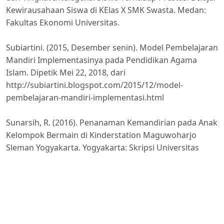
Kewirausahaan Siswa di KElas X SMK Swasta. Medan:
Fakultas Ekonomi Universitas.
Subiartini. (2015, Desember senin). Model Pembelajaran
Mandiri Implementasinya pada Pendidikan Agama
Islam. Dipetik Mei 22, 2018, dari
http://subiartini.blogspot.com/2015/12/model-
pembelajaran-mandiri-implementasi.html
Sunarsih, R. (2016). Penanaman Kemandirian pada Anak
Kelompok Bermain di Kinderstation Maguwoharjo
Sleman Yogyakarta. Yogyakarta: Skripsi Universitas
Negeri Yogyakarta.
Susanto, A. (2015). Bimbingan & Konseling di Taman
Kanak-Kanak. Jakarta: Prenamedia.
Teguh, W. (2012). Peningkatan Kemandirian Belajar PKN