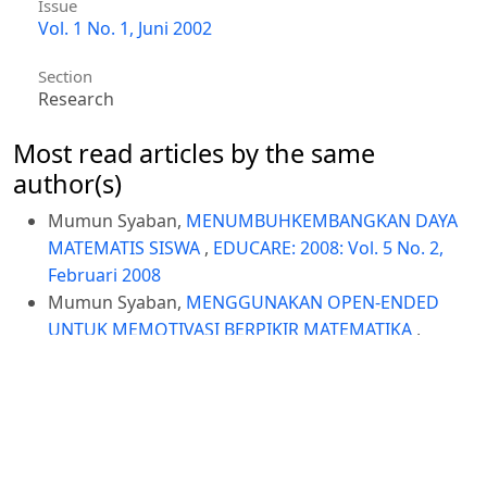
Issue
Vol. 1 No. 1, Juni 2002
Section
Research
Most read articles by the same
author(s)
Mumun Syaban,
MENUMBUHKEMBANGKAN DAYA
MATEMATIS SISWA
,
EDUCARE: 2008: Vol. 5 No. 2,
Februari 2008
Mumun Syaban,
MENGGUNAKAN OPEN-ENDED
UNTUK MEMOTIVASI BERPIKIR MATEMATIKA
,
EDUCARE: Vol. 2 No. 2, Agustus 2004
Mumun Syaban,
MENUMBUHKEMBANGKAN DAYA
DAN DISPOSISI MATEMATIS SISWA SEKOLAH
MENENGAH ATAS MELALUI MODEL PEMBELAJARAN
INVESTIGASI
,
EDUCARE: Vol. 6 No. 1, Agustus 2008