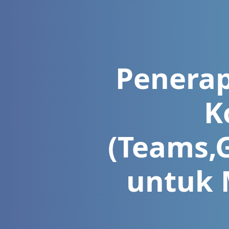
Penera
K
(Teams,
untuk 