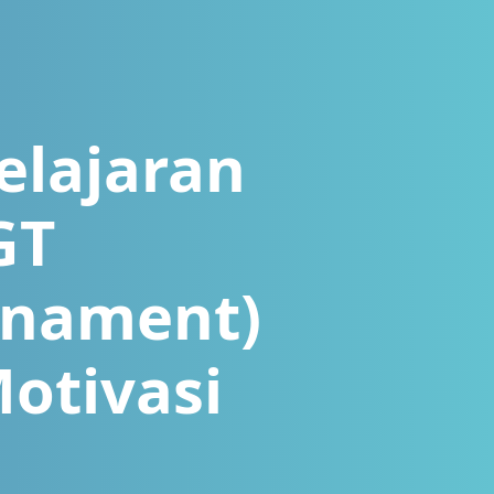
lajaran
GT
rnament)
otivasi