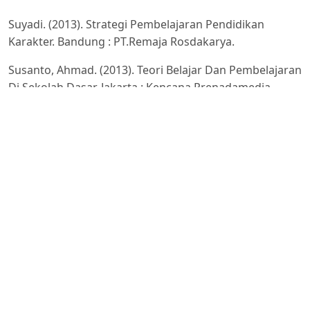
Suyadi. (2013). Strategi Pembelajaran Pendidikan
Karakter. Bandung : PT.Remaja Rosdakarya.
Susanto, Ahmad. (2013). Teori Belajar Dan Pembelajaran
Di Sekolah Dasar. Jakarta : Kencana Prenadamedia
Group.
U.U. SISDIKNAS. (2009). Undang-Undang R.I Nomor 20
Tahun 2003 Tentang SISDIKNAS Dan Peraturan
Pemerintah R.I Nomor 47 Tahun 2008 Tentang Wajib
Belajar. Bandung : Citra Kumbara.