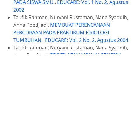
PADA SISWA SMU
,
EDUCARE: Vol. 1 No. 2, Agustus
2002
Taufik Rahman, Nuryani Rustaman, Nana Syaodih,
Anna Poedjiadi,
MEMBUAT PERENCANAAN
PERCOBAAN PADA PRAKTIKUM FISIOLOGI
TUMBUHAN
,
EDUCARE: Vol. 2 No. 2, Agustus 2004
Taufik Rahman, Nuryani Rustaman, Nana Syaodih,
Anna Poedjiadi,
PROFIL KEMAMPUAN GENERIK
PERENCANAAN PERCOBAAN CALON GURU HASIL
PEMBELAJARAN BERBASIS KEMAMPUAN GENERIK
PADA PRAKTIKUM FISIOLOGI TUMBUHAN
,
EDUCARE: Vol. 4 No. 1, Agustus 2006
Taufik Rahman,
Efek Pertanyaan Pengarah Dalam
Pembelajaran Sains Terhadap Penguasaan Konsep
Pada Siswa SLTP
,
EDUCARE: Vol. 1 No. 1, Juni 2002
Taufik Rahman, Tomo Tomo,
Pemahaman Struktur
Bacaan IPA dan Strategi Memahami Materialnya
,
EDUCARE: Vol. 2 No.1, Agustus 2003