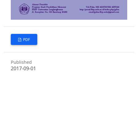
PDF
Published
2017-09-01
How to Cite
Pangesti, C. D., Syaodih, E., & Ilyas, I. (2017). Pengembangan Model
Pembelajaran Kuantum Tipe Tandur Untuk Meningkatkan Hasil
Belajar Ekonomi.
Jurnal Pendidikan Dan Pembelajaran Ekonomi
Akuntansi
,
3
(1). Retrieved from
https://jurnal.fkip.unla.ac.id/index.php/jp2ea/article/view/143
More Citation Formats