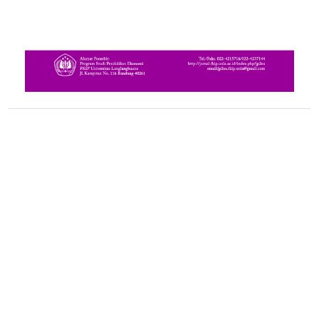
PDF
Published
2018-12-31
How to Cite
Syaodih, E., & Sritumini, B. A. (2018). Persepsi Mahasiswa Terhadap
Implementasi Pembelajaran di Fakultas Keguruan dan Ilmu
Pendidikan Universitas Langlangbuana.
Jurnal Pendidikan Dan
Pembelajaran Ekonomi Akuntansi
,
4
(2), 61–71. Retrieved from